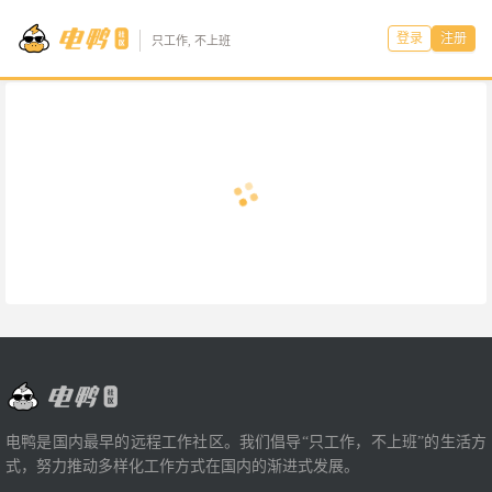
登录
注册
只工作, 不上班
电鸭是国内最早的远程工作社区。我们倡导“只工作，不上班”的生活方
式，努力推动多样化工作方式在国内的渐进式发展。