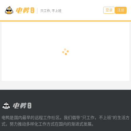
登录
注册
只工作, 不上班
电鸭是国内最早的远程工作社区。我们倡导“只工作，不上班”的生活方
式，努力推动多样化工作方式在国内的渐进式发展。