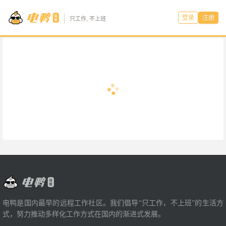
登录
注册
只工作, 不上班
电鸭是国内最早的远程工作社区。我们倡导“只工作，不上班”的生活方
式，努力推动多样化工作方式在国内的渐进式发展。