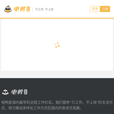
登录
注册
只工作, 不上班
电鸭是国内最早的远程工作社区。我们倡导“只工作，不上班”的生活方
式，努力推动多样化工作方式在国内的渐进式发展。