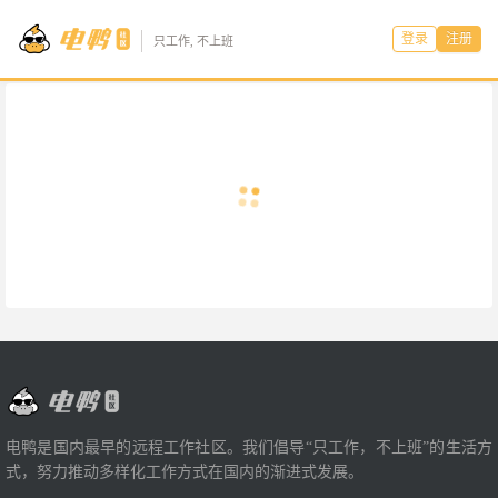
登录
注册
只工作, 不上班
电鸭是国内最早的远程工作社区。我们倡导“只工作，不上班”的生活方
式，努力推动多样化工作方式在国内的渐进式发展。