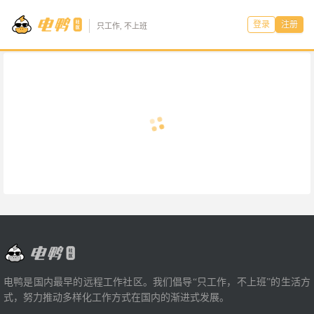
登录
注册
只工作, 不上班
电鸭是国内最早的远程工作社区。我们倡导“只工作，不上班”的生活方
式，努力推动多样化工作方式在国内的渐进式发展。