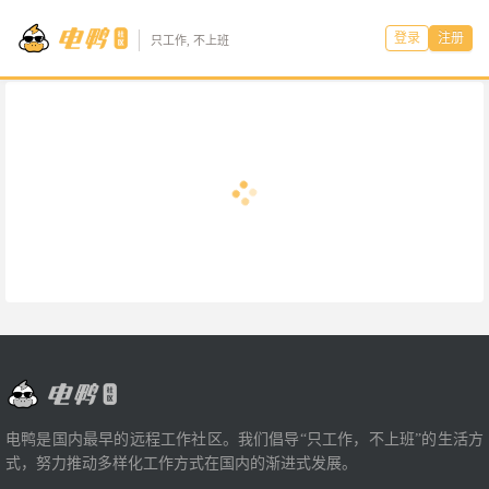
登录
注册
只工作, 不上班
电鸭是国内最早的远程工作社区。我们倡导“只工作，不上班”的生活方
式，努力推动多样化工作方式在国内的渐进式发展。