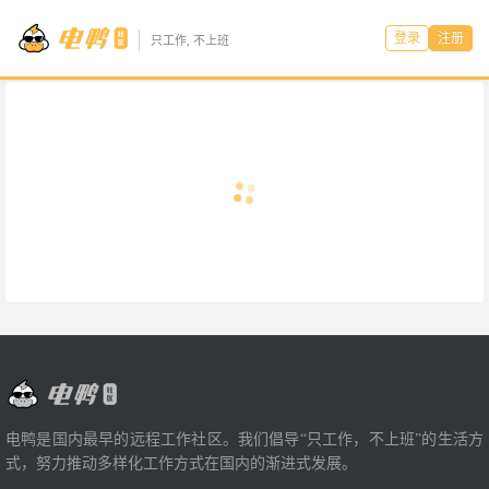
登录
注册
只工作, 不上班
电鸭是国内最早的远程工作社区。我们倡导“只工作，不上班”的生活方
式，努力推动多样化工作方式在国内的渐进式发展。