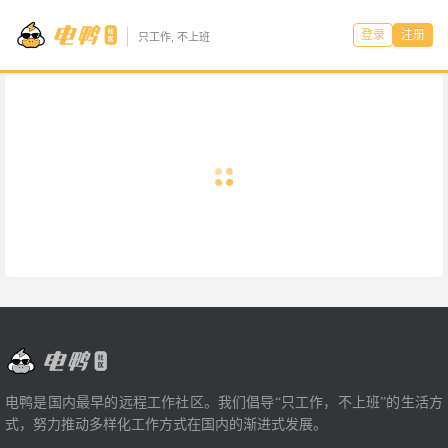
登录
注册
只工作, 不上班
电鸭是国内最早的远程工作社区。我们倡导“只工作，不上班”的生活方
式，努力推动多样化工作方式在国内的渐进式发展。