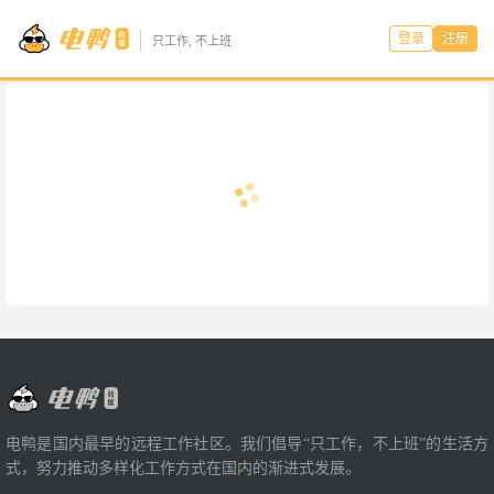
登录
注册
只工作, 不上班
电鸭是国内最早的远程工作社区。我们倡导“只工作，不上班”的生活方
式，努力推动多样化工作方式在国内的渐进式发展。