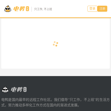
登录
注册
只工作, 不上班
电鸭是国内最早的远程工作社区。我们倡导“只工作，不上班”的生活方
式，努力推动多样化工作方式在国内的渐进式发展。