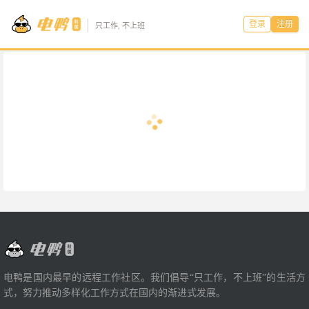
登录
注册
只工作, 不上班
电鸭是国内最早的远程工作社区。我们倡导“只工作，不上班”的生活方
式，努力推动多样化工作方式在国内的渐进式发展。