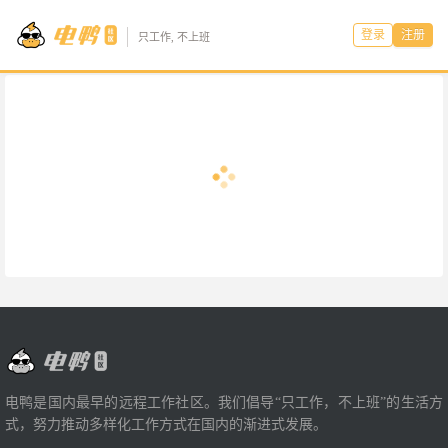
登录
注册
只工作, 不上班
电鸭是国内最早的远程工作社区。我们倡导“只工作，不上班”的生活方
式，努力推动多样化工作方式在国内的渐进式发展。