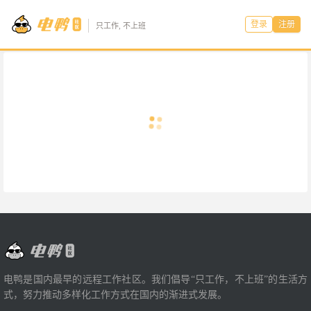
登录
注册
只工作, 不上班
电鸭是国内最早的远程工作社区。我们倡导“只工作，不上班”的生活方
式，努力推动多样化工作方式在国内的渐进式发展。