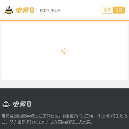
登录
注册
只工作, 不上班
电鸭是国内最早的远程工作社区。我们倡导“只工作，不上班”的生活方
式，努力推动多样化工作方式在国内的渐进式发展。