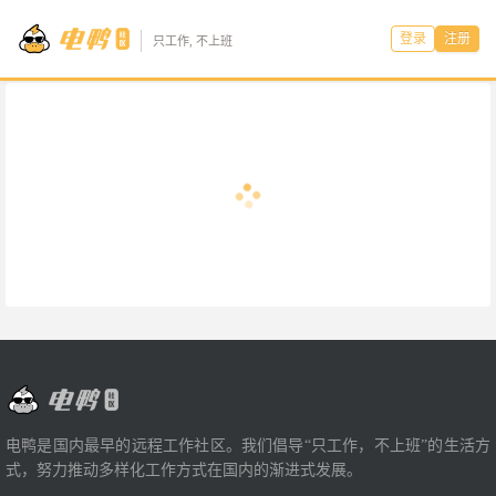
登录
注册
只工作, 不上班
电鸭是国内最早的远程工作社区。我们倡导“只工作，不上班”的生活方
式，努力推动多样化工作方式在国内的渐进式发展。