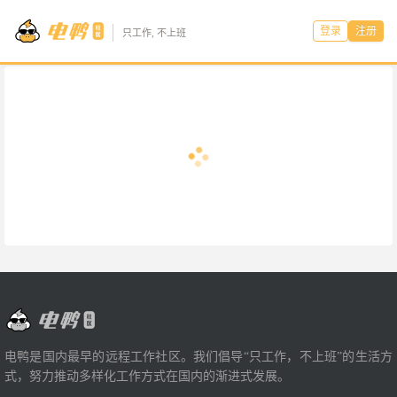
登录
注册
只工作, 不上班
电鸭是国内最早的远程工作社区。我们倡导“只工作，不上班”的生活方
式，努力推动多样化工作方式在国内的渐进式发展。