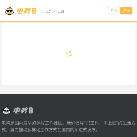
登录
注册
只工作, 不上班
电鸭是国内最早的远程工作社区。我们倡导“只工作，不上班”的生活方
式，努力推动多样化工作方式在国内的渐进式发展。