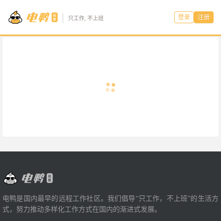
登录
注册
只工作, 不上班
电鸭是国内最早的远程工作社区。我们倡导“只工作，不上班”的生活方
式，努力推动多样化工作方式在国内的渐进式发展。