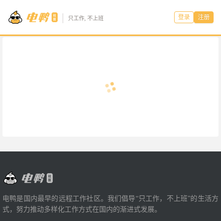
登录
注册
只工作, 不上班
电鸭是国内最早的远程工作社区。我们倡导“只工作，不上班”的生活方
式，努力推动多样化工作方式在国内的渐进式发展。