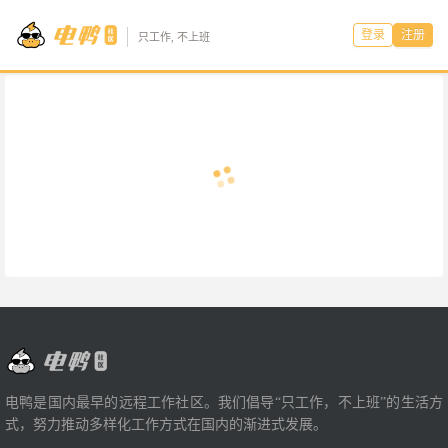
登录
注册
只工作, 不上班
电鸭是国内最早的远程工作社区。我们倡导“只工作，不上班”的生活方
式，努力推动多样化工作方式在国内的渐进式发展。