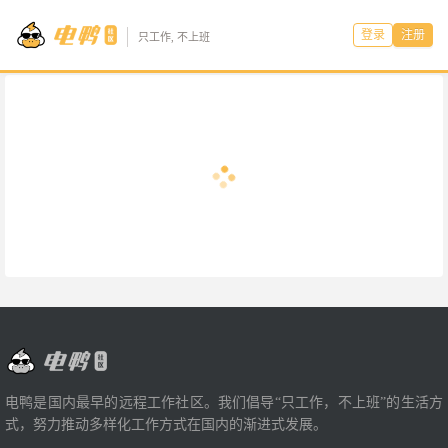
登录
注册
只工作, 不上班
电鸭是国内最早的远程工作社区。我们倡导“只工作，不上班”的生活方
式，努力推动多样化工作方式在国内的渐进式发展。