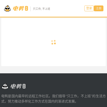
登录
注册
只工作, 不上班
电鸭是国内最早的远程工作社区。我们倡导“只工作，不上班”的生活方
式，努力推动多样化工作方式在国内的渐进式发展。