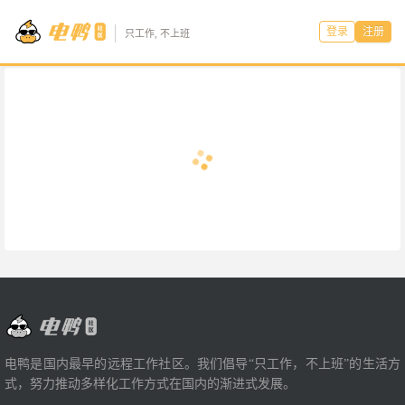
登录
注册
只工作, 不上班
电鸭是国内最早的远程工作社区。我们倡导“只工作，不上班”的生活方
式，努力推动多样化工作方式在国内的渐进式发展。