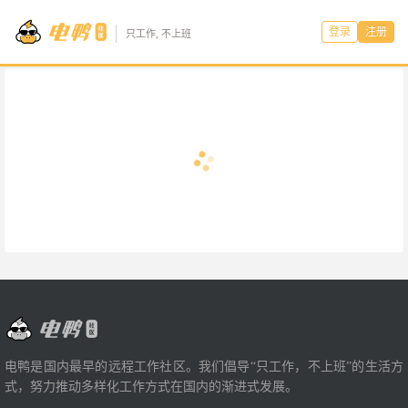
登录
注册
只工作, 不上班
电鸭是国内最早的远程工作社区。我们倡导“只工作，不上班”的生活方
式，努力推动多样化工作方式在国内的渐进式发展。