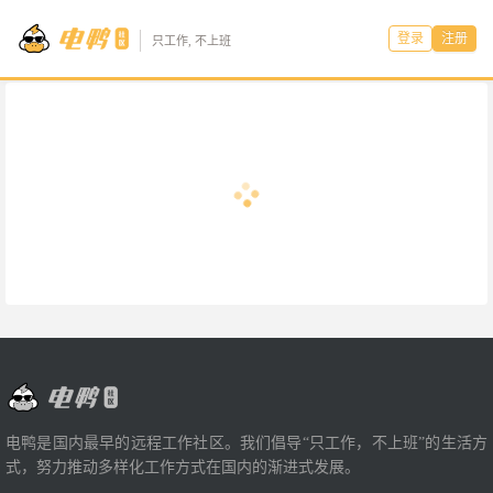
登录
注册
只工作, 不上班
电鸭是国内最早的远程工作社区。我们倡导“只工作，不上班”的生活方
式，努力推动多样化工作方式在国内的渐进式发展。