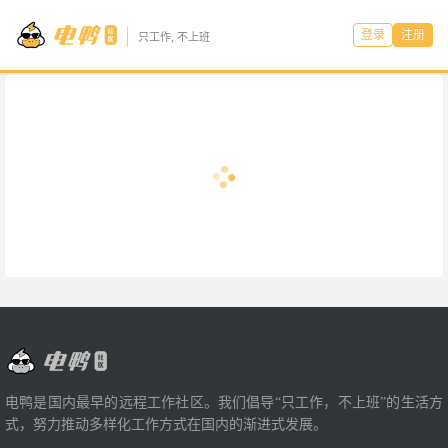
登录
注册
只工作, 不上班
电鸭是国内最早的远程工作社区。我们倡导“只工作，不上班”的生活方
式，努力推动多样化工作方式在国内的渐进式发展。