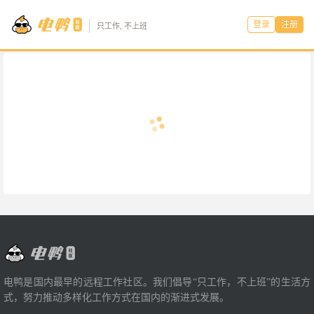
登录
注册
只工作, 不上班
电鸭是国内最早的远程工作社区。我们倡导“只工作，不上班”的生活方
式，努力推动多样化工作方式在国内的渐进式发展。