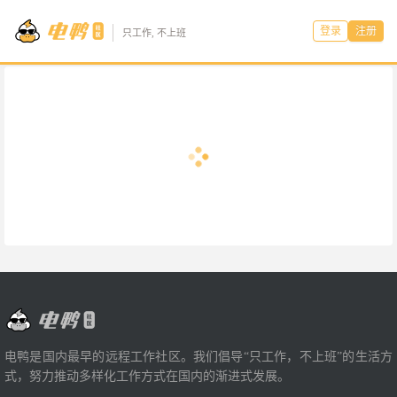
登录
注册
只工作, 不上班
电鸭是国内最早的远程工作社区。我们倡导“只工作，不上班”的生活方
式，努力推动多样化工作方式在国内的渐进式发展。