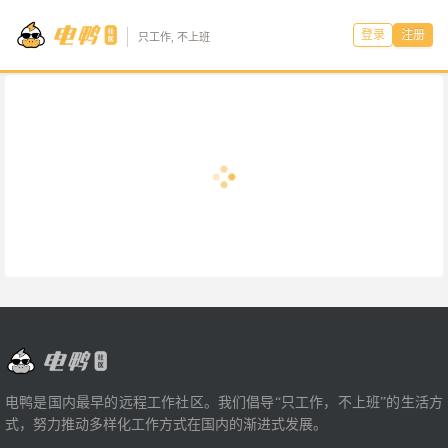
登录
注册
只工作, 不上班
电鸭是国内最早的远程工作社区。我们倡导“只工作，不上班”的生活方
式，努力推动多样化工作方式在国内的渐进式发展。