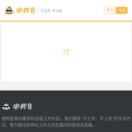
登录
注册
只工作, 不上班
电鸭是国内最早的远程工作社区。我们倡导“只工作，不上班”的生活方
式，努力推动多样化工作方式在国内的渐进式发展。