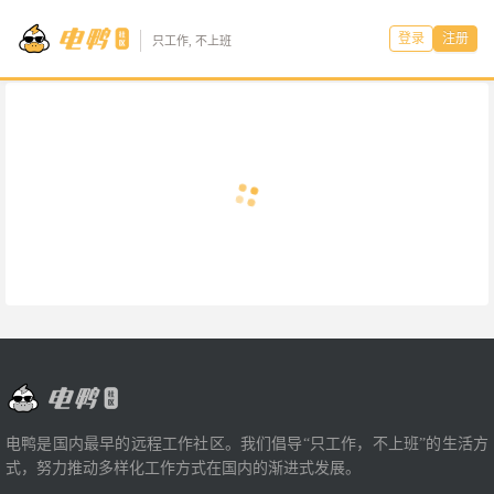
登录
注册
只工作, 不上班
电鸭是国内最早的远程工作社区。我们倡导“只工作，不上班”的生活方
式，努力推动多样化工作方式在国内的渐进式发展。