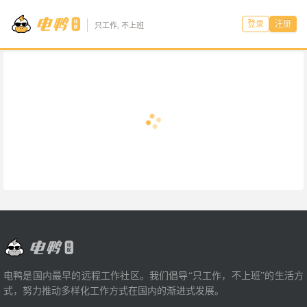
登录
注册
只工作, 不上班
电鸭是国内最早的远程工作社区。我们倡导“只工作，不上班”的生活方
式，努力推动多样化工作方式在国内的渐进式发展。