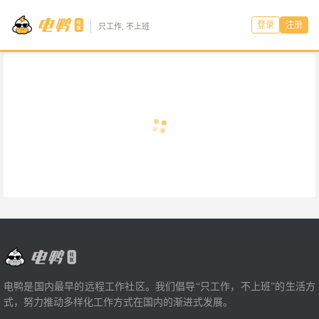
登录
注册
只工作, 不上班
电鸭是国内最早的远程工作社区。我们倡导“只工作，不上班”的生活方
式，努力推动多样化工作方式在国内的渐进式发展。