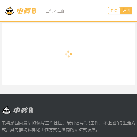
登录
注册
只工作, 不上班
电鸭是国内最早的远程工作社区。我们倡导“只工作，不上班”的生活方
式，努力推动多样化工作方式在国内的渐进式发展。