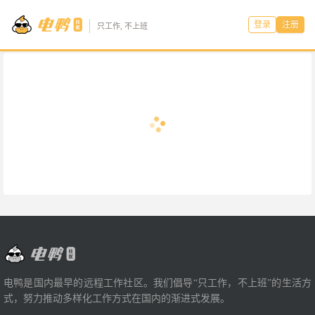
登录
注册
只工作, 不上班
电鸭是国内最早的远程工作社区。我们倡导“只工作，不上班”的生活方
式，努力推动多样化工作方式在国内的渐进式发展。