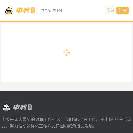
登录
注册
只工作, 不上班
电鸭是国内最早的远程工作社区。我们倡导“只工作，不上班”的生活方
式，努力推动多样化工作方式在国内的渐进式发展。