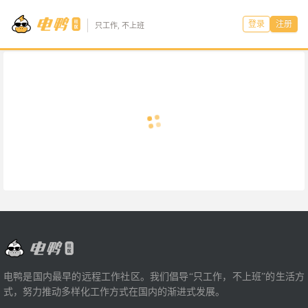
登录
注册
只工作, 不上班
电鸭是国内最早的远程工作社区。我们倡导“只工作，不上班”的生活方
式，努力推动多样化工作方式在国内的渐进式发展。