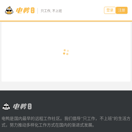
登录
注册
只工作, 不上班
电鸭是国内最早的远程工作社区。我们倡导“只工作，不上班”的生活方
式，努力推动多样化工作方式在国内的渐进式发展。