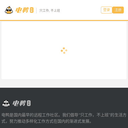
登录
注册
只工作, 不上班
电鸭是国内最早的远程工作社区。我们倡导“只工作，不上班”的生活方
式，努力推动多样化工作方式在国内的渐进式发展。