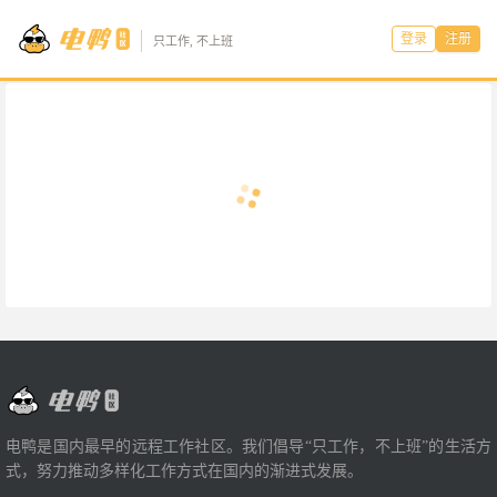
登录
注册
只工作, 不上班
电鸭是国内最早的远程工作社区。我们倡导“只工作，不上班”的生活方
式，努力推动多样化工作方式在国内的渐进式发展。