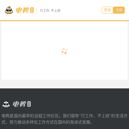
登录
注册
只工作, 不上班
电鸭是国内最早的远程工作社区。我们倡导“只工作，不上班”的生活方
式，努力推动多样化工作方式在国内的渐进式发展。