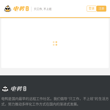
登录
注册
只工作, 不上班
电鸭是国内最早的远程工作社区。我们倡导“只工作，不上班”的生活方
式，努力推动多样化工作方式在国内的渐进式发展。