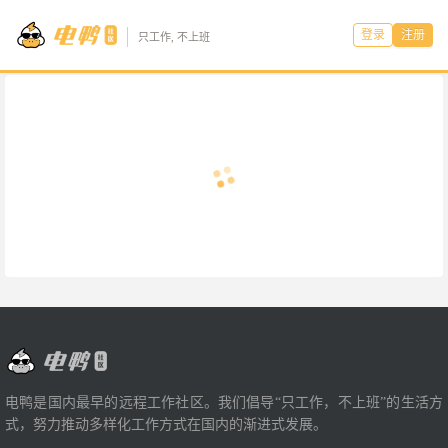
登录
注册
只工作, 不上班
电鸭是国内最早的远程工作社区。我们倡导“只工作，不上班”的生活方
式，努力推动多样化工作方式在国内的渐进式发展。