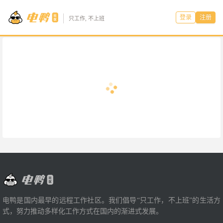
登录
注册
只工作, 不上班
电鸭是国内最早的远程工作社区。我们倡导“只工作，不上班”的生活方
式，努力推动多样化工作方式在国内的渐进式发展。