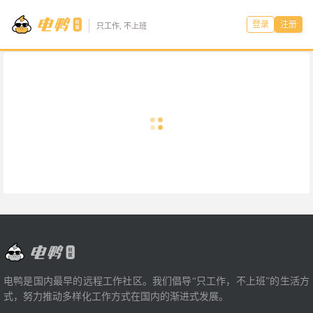
登录
注册
只工作, 不上班
电鸭是国内最早的远程工作社区。我们倡导“只工作，不上班”的生活方
式，努力推动多样化工作方式在国内的渐进式发展。