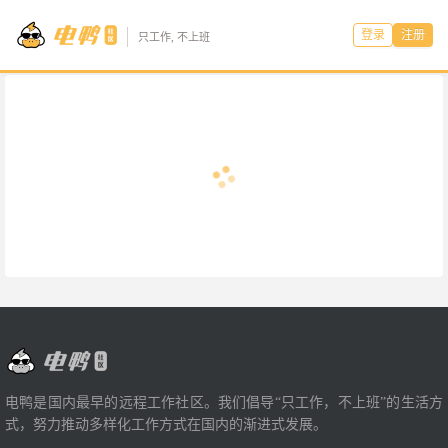
登录
注册
只工作, 不上班
电鸭是国内最早的远程工作社区。我们倡导“只工作，不上班”的生活方
式，努力推动多样化工作方式在国内的渐进式发展。