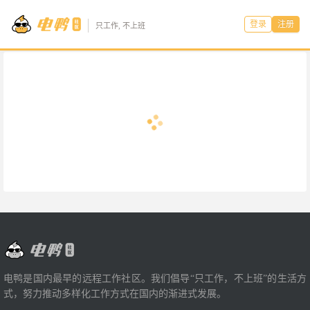
登录
注册
只工作, 不上班
电鸭是国内最早的远程工作社区。我们倡导“只工作，不上班”的生活方
式，努力推动多样化工作方式在国内的渐进式发展。