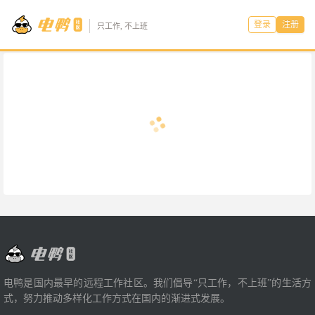
登录
注册
只工作, 不上班
电鸭是国内最早的远程工作社区。我们倡导“只工作，不上班”的生活方
式，努力推动多样化工作方式在国内的渐进式发展。