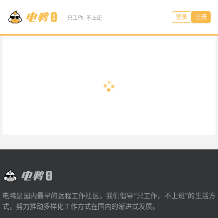
登录
注册
只工作, 不上班
电鸭是国内最早的远程工作社区。我们倡导“只工作，不上班”的生活方
式，努力推动多样化工作方式在国内的渐进式发展。